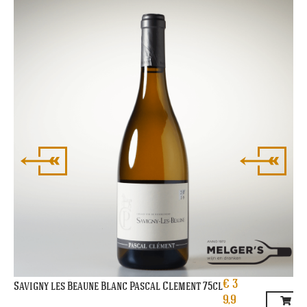
Me
€
3
Savigny les Beaune Blanc Pascal Clement 75cl
9,9