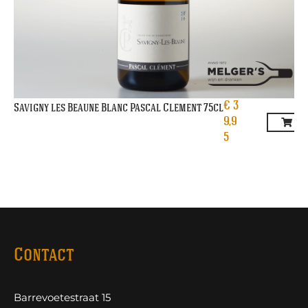
€
3
Savigny les Beaune Blanc Pascal Clement 75cl
9,9
5
Contact
Barrevoetestraat 15