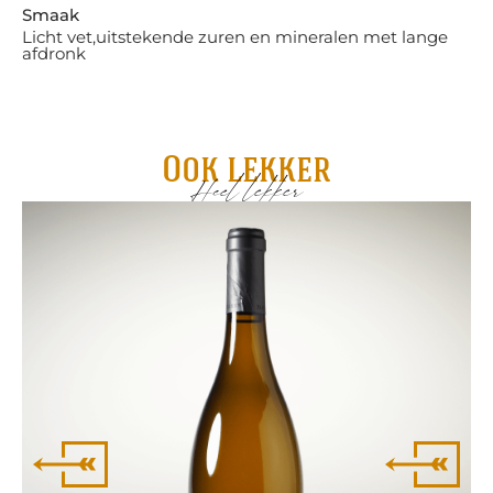
Smaak
Licht vet,uitstekende zuren en mineralen met lange
afdronk
Ook lekker
Heel lekker
Re