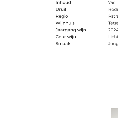
Inhoud
75cl
Druif
Rodi
Regio
Patr
Wijnhuis
Tetr
Jaargang wijn
202
Geur wijn
Lich
Smaak
Jong