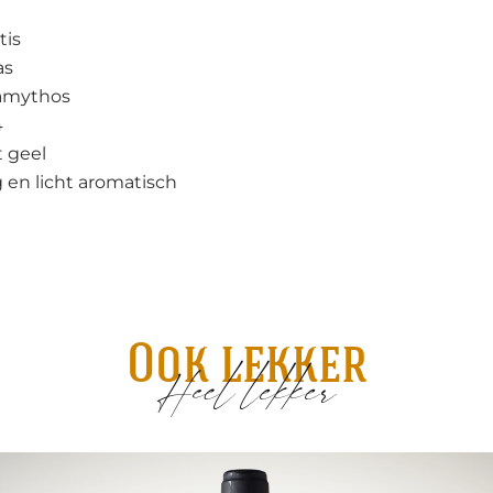
tis
as
amythos
4
t geel
 en licht aromatisch
Ook lekker
Heel lekker