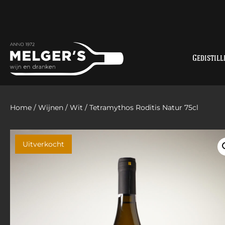
Gedistill
Home
/
Wijnen
/
Wit
/ Tetramythos Roditis Natur 75cl
Uitverkocht