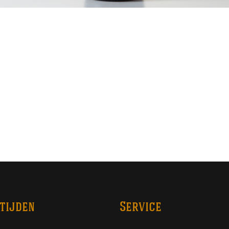
tijden
Service