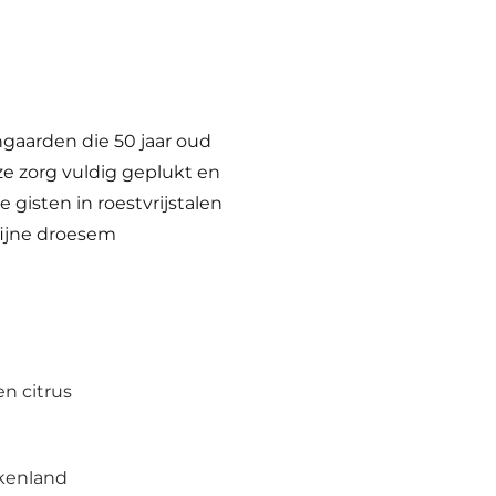
ngaarden die 50 jaar oud
ze zorg vuldig geplukt en
gisten in roestvrijstalen
 fijne droesem
en citrus
kenland