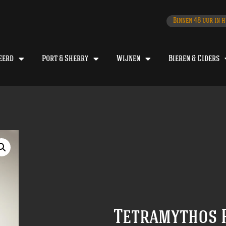
Binnen 48 uur in h
eerd
Port & Sherry
Wijnen
Bieren & Ciders
Tetramythos R