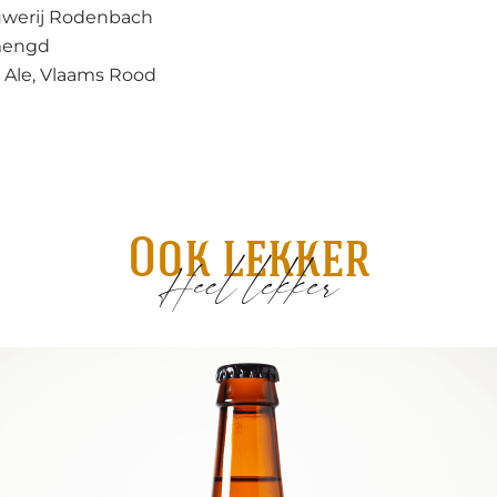
werij Rodenbach
engd
 Ale, Vlaams Rood
Ook lekker
Heel lekker