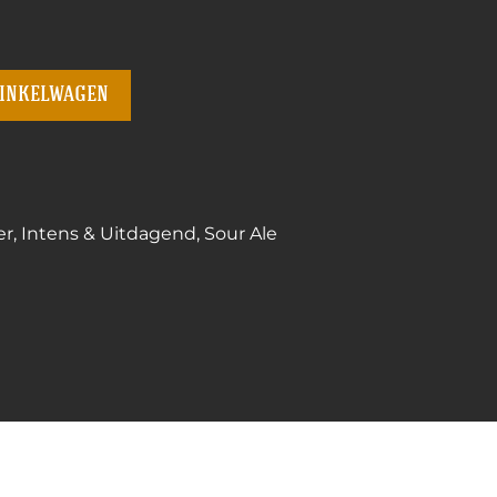
winkelwagen
er
,
Intens & Uitdagend
,
Sour Ale