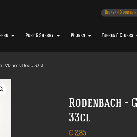
Binnen 48 uur in h
eerd
Port & Sherry
Wijnen
Bieren & Ciders
ru Vlaams Rood 33cl
Rodenbach – 
33cl
€
2,85