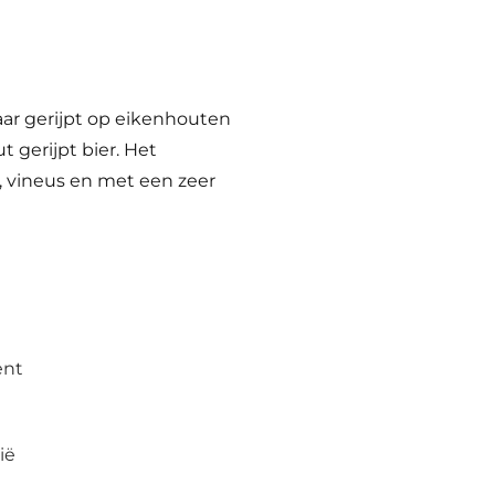
ar gerijpt op eikenhouten
ut gerijpt bier. Het
s, vineus en met een zeer
ent
ië