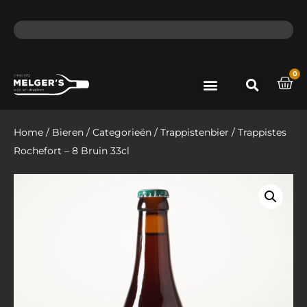
ma - do voor 12 uur besteld, de volgende dag in huis​
lat
0
Port & Sherry
Bieren & Ciders
Home
/
Bieren
/
Categorieën
/
Trappistenbier
/ Trappistes
Rochefort – 8 Bruin 33cl