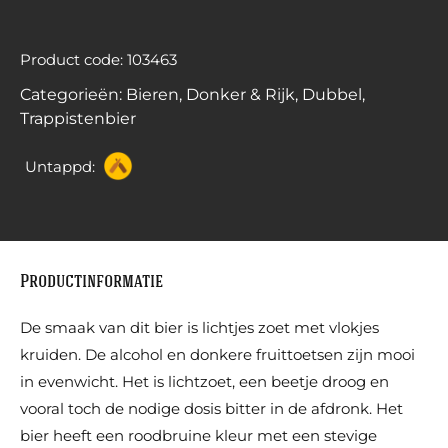
Product code: 103463
Categorieën:
Bieren
,
Donker & Rijk
,
Dubbel
,
Trappistenbier
Untappd:
Productinformatie
De smaak van dit bier is lichtjes zoet met vlokjes
kruiden. De alcohol en donkere fruittoetsen zijn mooi
in evenwicht. Het is lichtzoet, een beetje droog en
vooral toch de nodige dosis bitter in de afdronk. Het
bier heeft een roodbruine kleur met een stevige