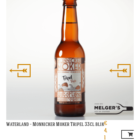
Br
€
Waterland – Monnicker Moker Tripel 33cl blik
4,
1