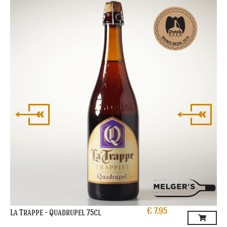
La
€
7,95
La Trappe – Quadrupel 75cl