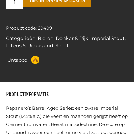
Toevoegen aan winkelwagen
Product code: 29409
Categorieën:
Bieren
,
Donker & Rijk
,
Imperial Stout
,
Intens & Uitdagend
,
Stout
Untappd:
Productinformatie
Papanero’s Barrel Aged Series: een zware Imperial
Stout (12,5% alc.) die veertien maanden gerijpt heeft op
Clément rumvaten. Bevat maltodextrine. De score op
Untappd is weer een héél ruime vier. Dat zegt genoeg,