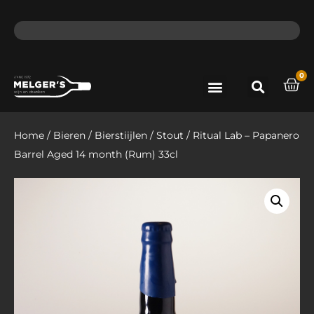
ma - do voor 12 uur besteld, de volgende dag in huis​
lat
0
Port & Sherry
Bieren & Ciders
Home
/
Bieren
/
Bierstiijlen
/
Stout
/ Ritual Lab – Papanero
Barrel Aged 14 month (Rum) 33cl