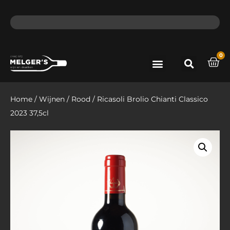
ma - do voor 12 uur besteld, de volgende dag in huis​
lat
0
Port & Sherry
Bieren & Ciders
Home
/
Wijnen
/
Rood
/ Ricasoli Brolio Chianti Classico
2023 37,5cl