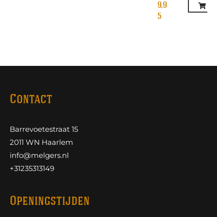
9,9
5
Contact
Barrevoetestraat 15
2011 WN Haarlem
info@melgers.nl
+31235313149
Openingstijden