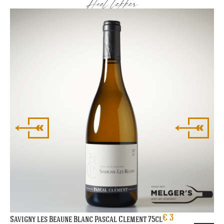
Heel lekker
Ri
€
3
Savigny les Beaune Blanc Pascal Clement 75cl