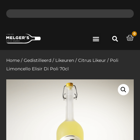
ma - do voor 12 uur besteld, de volgende dag in huis​
lat
0
Port & Sherry
Bieren & Ciders
Home
/
Gedistilleerd
/
Likeuren
/
Citrus Likeur
/ Poli
Limoncello Elisir Di Poli 70cl