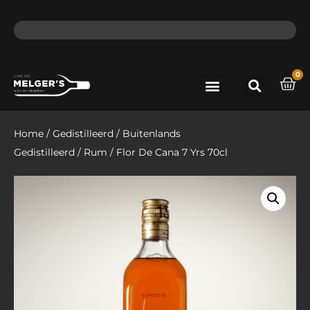
ma - do voor 12 uur besteld, de volgende dag in huis​
lat
0
Port & Sherry
Bieren & Ciders
Home
/
Gedistilleerd
/
Buitenlands
Gedistilleerd
/
Rum
/ Flor De Cana 7 Yrs 70cl