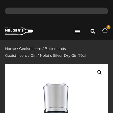
ma - do voor 12 uur besteld, de volgende dag in huis​
lat
0
Port & Sherry
Bieren & Ciders
Home
/
Gedistilleerd
/
Buitenlands
Gedistilleerd
/
Gin
/ Nolet’s Silver Dry Gin 70cl