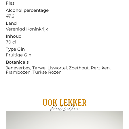
Fles
Alcohol percentage
47.6
Land
Verenigd Koninkrijk
Inhoud
70 cl
Type Gin
Fruitige Gin
Botanicals
Jeneverbes, Tarwe, Liswortel, Zoethout, Perziken,
Frambozen, Turkse Rozen
Ook lekker
Heel lekker
Pa