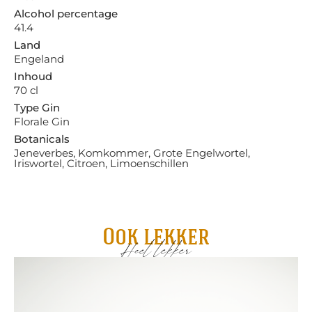
Alcohol percentage
41.4
Land
Engeland
Inhoud
70 cl
Type Gin
Florale Gin
Botanicals
Jeneverbes, Komkommer, Grote Engelwortel,
Iriswortel, Citroen, Limoenschillen
Ook lekker
Heel lekker
Pa