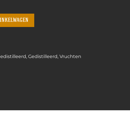
winkelwagen
distilleerd
,
Gedistilleerd
,
Vruchten