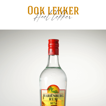
Ook lekker
Heel lekker