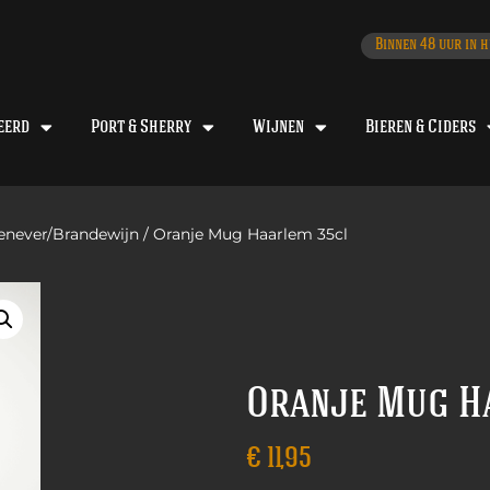
Binnen 48 uur in h
eerd
Port & Sherry
Wijnen
Bieren & Ciders
enever/Brandewijn
/ Oranje Mug Haarlem 35cl
Oranje Mug H
€
11,95