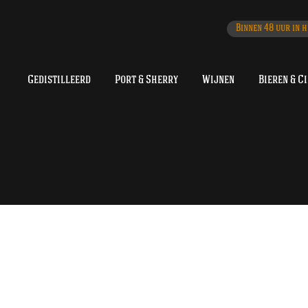
Binnen 48 uur in h
Gedistilleerd
Port & Sherry
Wijnen
Bieren & C