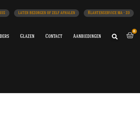
uis
laten bezorgen of zelf afhalen
Klantenservice ma - zo
0
iders
Glazen
Contact
Aanbiedingen