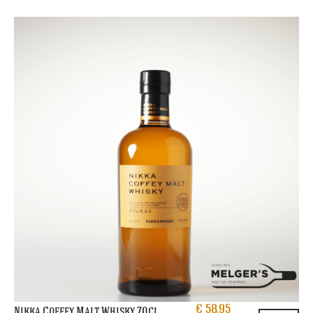
€
58,95
Nikka Coffey Malt Whisky 70cl