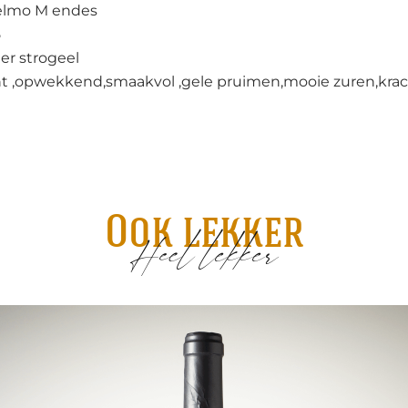
elmo M endes
5
er strogeel
t ,opwekkend,smaakvol ,gele pruimen,mooie zuren,krac
Ook lekker
Heel lekker