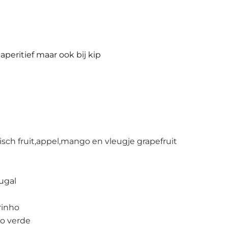
peritief maar ook bij kip
isch fruit,appel,mango en vleugje grapefruit
ugal
rinho
o verde