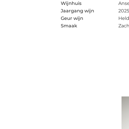
Wijnhuis
Ans
Jaargang wijn
202
Geur wijn
Held
Smaak
Zach