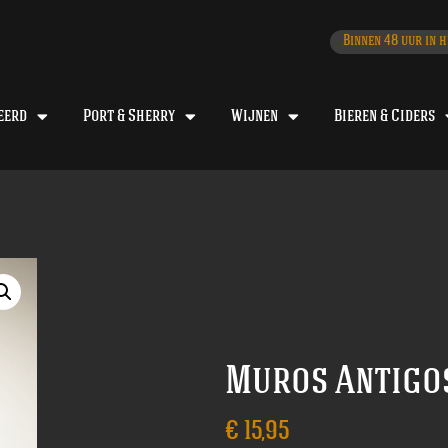
Binnen 48 uur in h
eerd
Port & Sherry
Wijnen
Bieren & Ciders
Muros Antigos
€
15,95