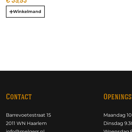
€
39,95
Winkelmand
Contact
Openings
Barrevoetestraat 15
Maandag 10.
2011 WN Haarlem
Dinsdag 9.30
info@melgers.nl
Woensdag 9.