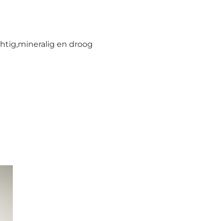
htig,mineralig en droog
Me