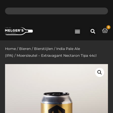
ma - do voor 12 uur besteld, de volgende dag in huis​
lat
0
Port & Sherry
Bieren & Ciders
Home
/
Bieren
/
Bierstiijlen
/
India Pale Ale
(IPA)
/ Moersleutel – Extravagant Nectaron Tipa 44cl