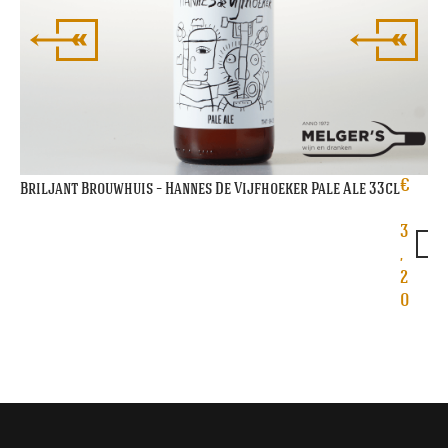
€
Briljant Brouwhuis – Hannes De Vijfhoeker Pale Ale 33cl
3
,
2
0