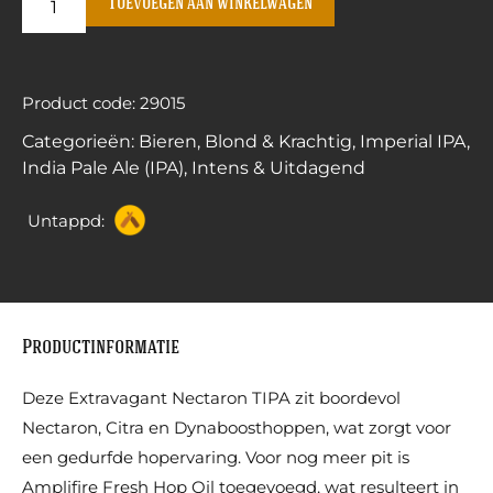
Toevoegen aan winkelwagen
Product code: 29015
Categorieën:
Bieren
,
Blond & Krachtig
,
Imperial IPA
,
India Pale Ale (IPA)
,
Intens & Uitdagend
Untappd:
Productinformatie
Deze Extravagant Nectaron TIPA zit boordevol
Nectaron, Citra en Dynaboosthoppen, wat zorgt voor
een gedurfde hopervaring. Voor nog meer pit is
Amplifire Fresh Hop Oil toegevoegd, wat resulteert in