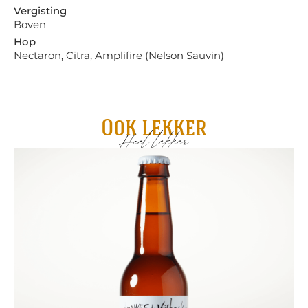
Vergisting
Boven
Hop
Nectaron, Citra, Amplifire (Nelson Sauvin)
Ook lekker
Heel lekker
Sc