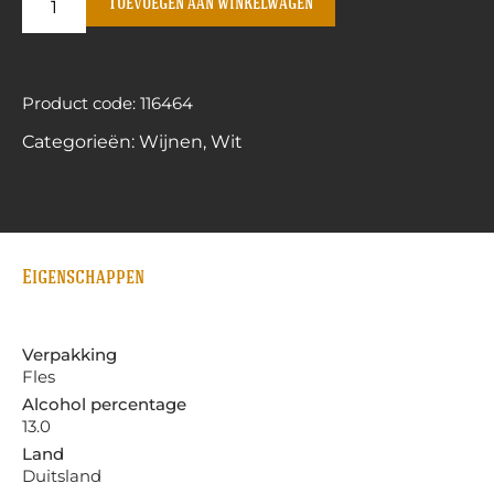
Toevoegen aan winkelwagen
Product code: 116464
Categorieën:
Wijnen
,
Wit
Eigenschappen
Verpakking
Fles
Alcohol percentage
13.0
Land
Duitsland