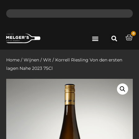
ma - do voor 12 uur besteld, de volgende dag in huis​
lat
0
Port & Sherry
Bieren & Ciders
Home
/
Wijnen
/
Wit
/ Korrell Riesling Von den ersten
lagen Nahe 2023 75Cl