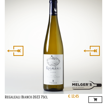
Re
€
12,45
Regaleali Bianco 2023 75cl