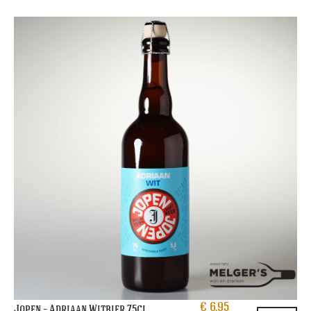
€
6,95
Jopen – Adriaan Witbier 75cl