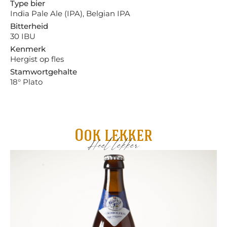
Type bier
India Pale Ale (IPA), Belgian IPA
Bitterheid
30 IBU
Kenmerk
Hergist op fles
Stamwortgehalte
18° Plato
Ook lekker
Heel lekker
Gru