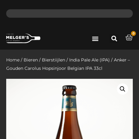
ma - do voor 12 uur besteld, de volgende dag in huis​
lat
0
Port & Sherry
Bieren & Ciders
Home
/
Bieren
/
Bierstiijlen
/
India Pale Ale (IPA)
/ Anker –
Gouden Carolus Hopsinjoor Belgian IPA 33cl