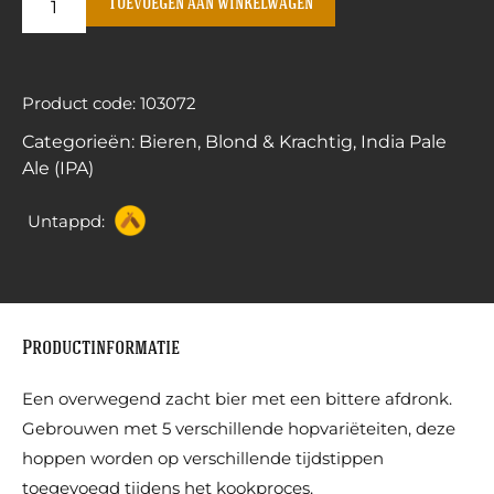
Toevoegen aan winkelwagen
Product code: 103072
Categorieën:
Bieren
,
Blond & Krachtig
,
India Pale
Ale (IPA)
Untappd:
Productinformatie
Een overwegend zacht bier met een bittere afdronk.
Gebrouwen met 5 verschillende hopvariëteiten, deze
hoppen worden op verschillende tijdstippen
toegevoegd tijdens het kookproces.