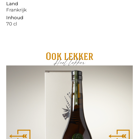
Land
Frankrijk
Inhoud
70 cl
Ook lekker
Heel lekker
De