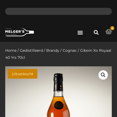
ma - do voor 12 uur besteld, de volgende dag in huis​
lat
0
Port & Sherry
Bieren & Ciders
Home
/
Gedistilleerd
/
Brandy
/
Cognac
/ Giboin Xo Royaal
40 Yrs 70cl
Uitverkocht