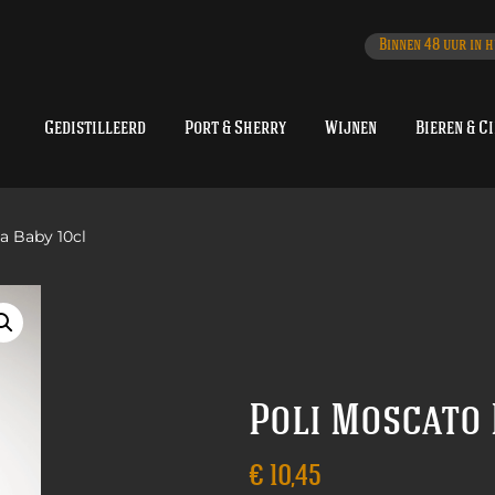
Binnen 48 uur in h
Gedistilleerd
Port & Sherry
Wijnen
Bieren & C
a Baby 10cl
Poli Moscato 
€
10,45