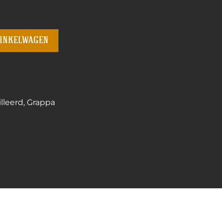
winkelwagen
illeerd
,
Grappa