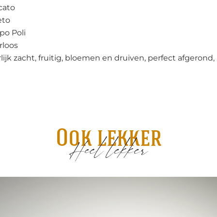
cato
eto
po Poli
rloos
lijk zacht, fruitig, bloemen en druiven, perfect afgerond, 
Ook lekker
Heel lekker