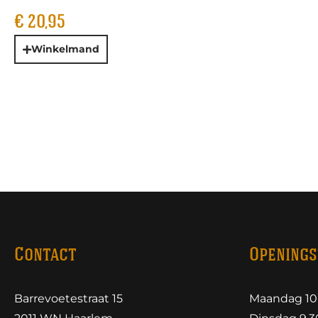
€
20,95
Winkelmand
Contact
Openings
Barrevoetestraat 15
Maandag 10.