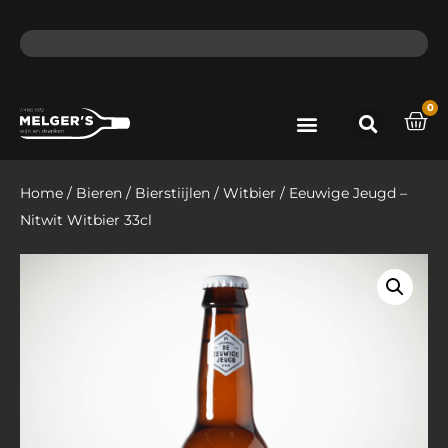
ma - do voor 12 uur besteld, de volgende dag in huis​
lat
0
Port & Sherry
Bieren & Ciders
Home
/
Bieren
/
Bierstiijlen
/
Witbier
/ Eeuwige Jeugd –
Nitwit Witbier 33cl