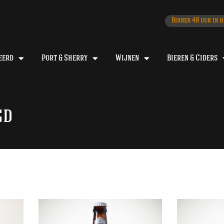
Binnen 48 uur in h
eerd
Port & Sherry
Wijnen
Bieren & Ciders
gd