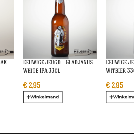
bak
Eeuwige Jeugd – Gladjanus
Eeuwige Je
White IPA 33cl
Witbier 33
€
2,95
€
2,95
Winkelmand
Winkelm