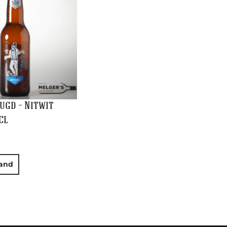
ugd – Nitwit
cl
and