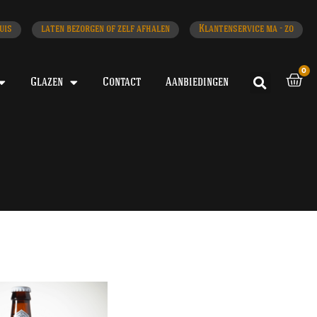
uis
laten bezorgen of zelf afhalen
Klantenservice ma - zo
0
Glazen
Contact
Aanbiedingen