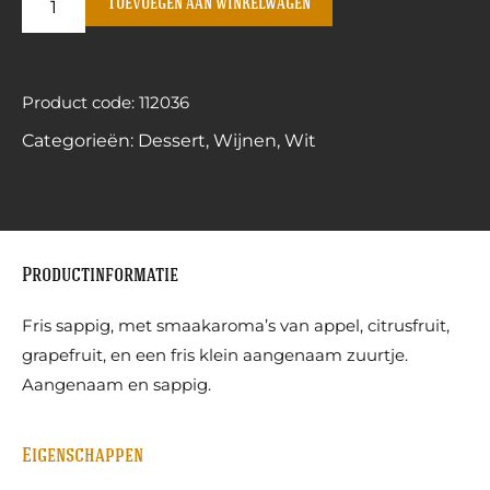
Toevoegen aan winkelwagen
Product code: 112036
Categorieën:
Dessert
,
Wijnen
,
Wit
Productinformatie
Fris sappig, met smaakaroma’s van appel, citrusfruit,
grapefruit, en een fris klein aangenaam zuurtje.
Aangenaam en sappig.
Eigenschappen