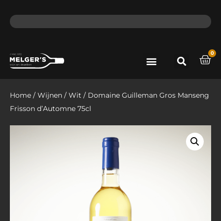
ma - do voor 12 uur besteld, de volgende dag in huis​
lat
0
Port & Sherry
Bieren & Ciders
Home
/
Wijnen
/
Wit
/ Domaine Guilleman Gros Manseng
Frisson d’Automne 75cl