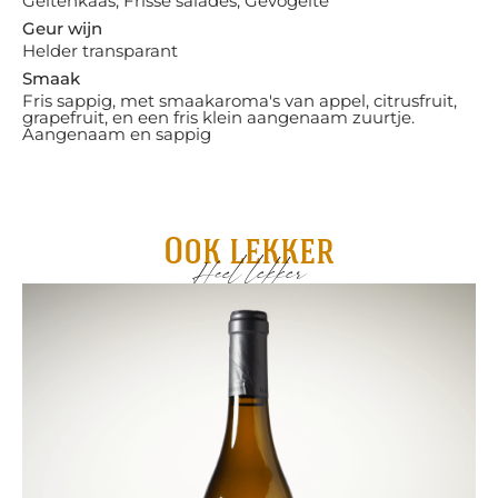
Geitenkaas, Frisse salades, Gevogelte
Geur wijn
Helder transparant
Smaak
Fris sappig, met smaakaroma's van appel, citrusfruit,
grapefruit, en een fris klein aangenaam zuurtje.
Aangenaam en sappig
Ook lekker
Heel lekker
Re