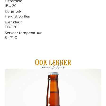
Bitterheid
IBU 30
Kenmerk
Hergist op fles
Bier kleur
EBC 30
Serveer temperatuur
5 - 7° C
Ook lekker
Heel lekker
Ee