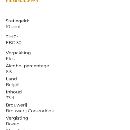
Eigenschappen
Statiegeld:
10 cent
T.H.T.:
EBC 30
Verpakking
Fles
Alcohol percentage
6.5
Land
België
Inhoud
33cl
Brouwerij
Brouwerij Corsendonk
Vergisting
Boven