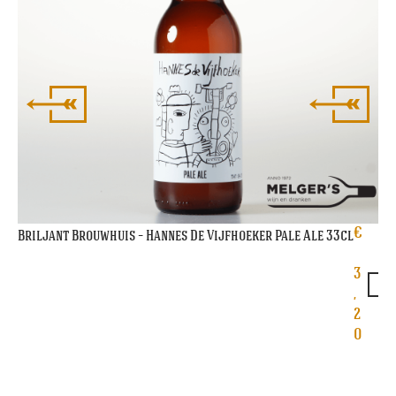
€
Briljant Brouwhuis – Hannes De Vijfhoeker Pale Ale 33cl
3
,
2
0