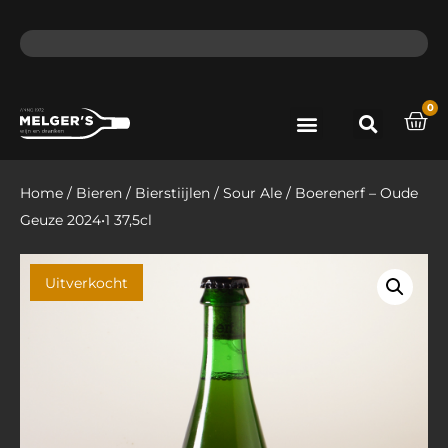
ma - do voor 12 uur besteld, de volgende dag in huis​
lat
0
Port & Sherry
Bieren & Ciders
Home
/
Bieren
/
Bierstiijlen
/
Sour Ale
/ Boerenerf – Oude
Geuze 2024•1 37,5cl
Uitverkocht