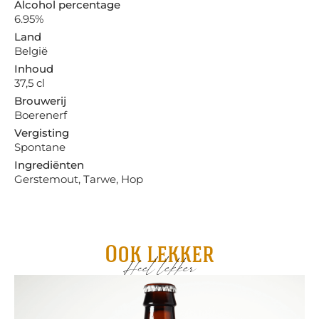
Alcohol percentage
6.95%
Land
België
Inhoud
37,5 cl
Brouwerij
Boerenerf
Vergisting
Spontane
Ingrediënten
Gerstemout, Tarwe, Hop
Ook lekker
Heel lekker
Ee