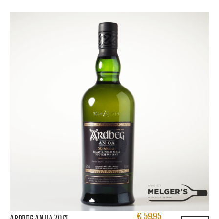
€
59,95
Ardbeg An Oa 70cl