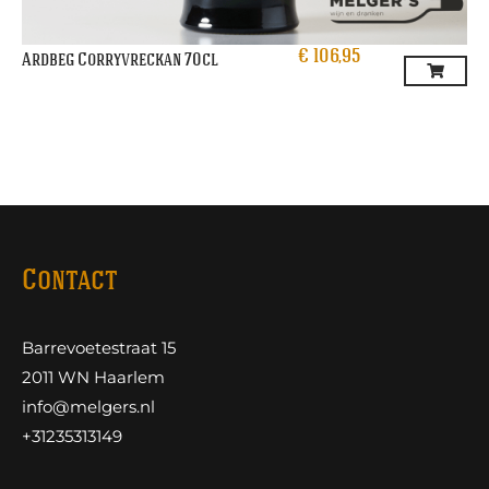
€
106,95
Ardbeg Corryvreckan 70cl
Contact
Barrevoetestraat 15
2011 WN Haarlem
info@melgers.nl
+31235313149