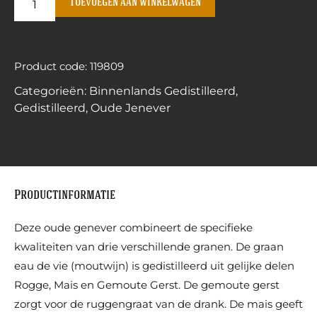
Toevoegen aan winkelwagen
Product code: 119809
Categorieën:
Binnenlands Gedistilleerd
,
Gedistilleerd
,
Oude Jenever
Productinformatie
Deze oude genever combineert de specifieke
kwaliteiten van drie verschillende granen. De graan
eau de vie (moutwijn) is gedistilleerd uit gelijke delen
Rogge, Mais en Gemoute Gerst. De gemoute gerst
zorgt voor de ruggengraat van de drank. De mais geeft