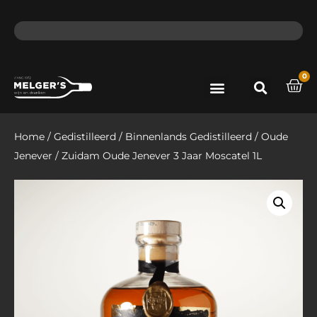
ma - do voor 12 uur besteld, de volgende dag in huis​
lat
0
Port & Sherry
Bieren & Ciders
Home
/
Gedistilleerd
/
Binnenlands Gedistilleerd
/
Oude
Jenever
/ Zuidam Oude Jenever 3 Jaar Moscatel 1L