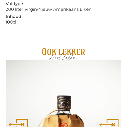
Vat type
200 liter Virgin/Nieuw Amerikaans Eiken
Inhoud
100cl
Ook lekker
Heel lekker
Mo