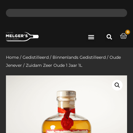
ma - do voor 12 uur besteld, de volgende dag in huis​
lat
0
Port & Sherry
Bieren & Ciders
Home
/
Gedistilleerd
/
Binnenlands Gedistilleerd
/
Oude
Jenever
/ Zuidam Zeer Oude 1 Jaar 1L