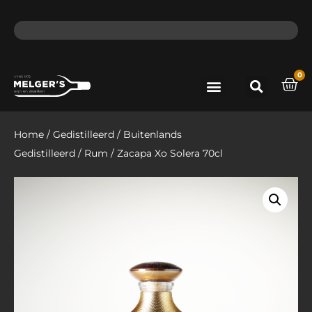
ma - do voor 12 uur besteld, de volgende dag in huis​
lat
0
Port & Sherry
Bieren & Ciders
Home
/
Gedistilleerd
/
Buitenlands
Gedistilleerd
/
Rum
/ Zacapa Xo Solera 70cl