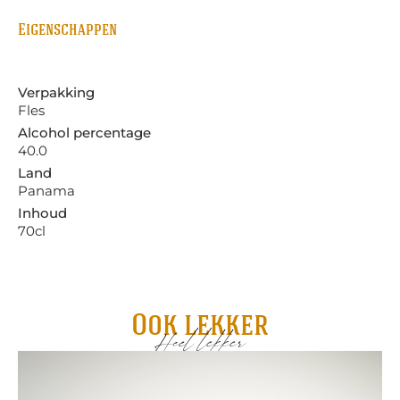
Eigenschappen
Verpakking
Fles
Alcohol percentage
40.0
Land
Panama
Inhoud
70cl
Ook lekker
Heel lekker
Flo