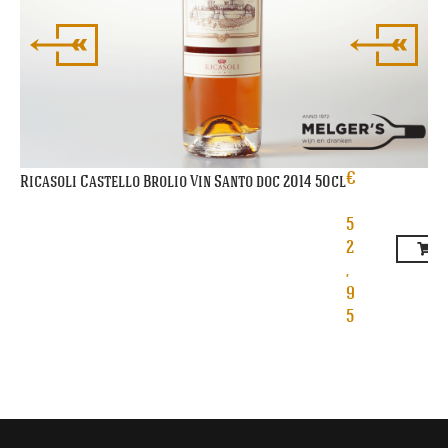
€
Ricasoli Castello Brolio Vin Santo doc 2014 50cl
5
2
,
9
5