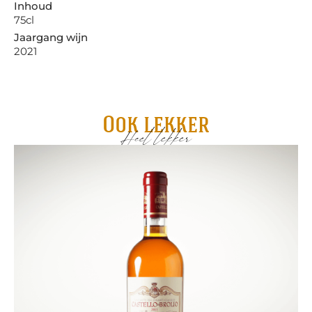
Inhoud
75cl
Jaargang wijn
2021
Ook lekker
Heel lekker
Ro