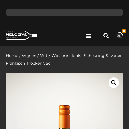
ma - do voor 12 uur besteld, de volgende dag in huis​
lat
0
Port & Sherry
Bieren & Ciders
Home
/
Wijnen
/
Wit
/ Winzerin Ilonka Scheuring Silvaner
Frankisch Trocken 75cl