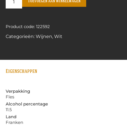
Toevoegen aan winkelwagen
Product code: 122592
Categorieën:
Wijnen
,
Wit
Eigenschappen
Verpakking
Fles
Alcohol percentage
11.5
Land
Franken