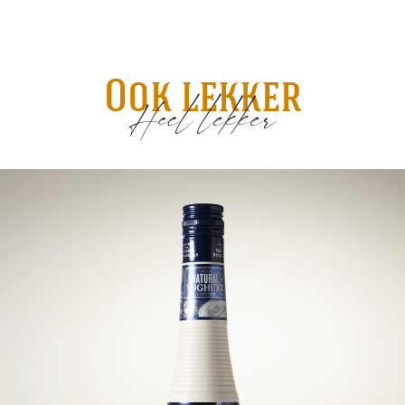
Ook lekker
Heel lekker