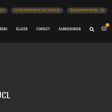
uis
laten bezorgen of zelf afhalen
Klantenservice ma - zo
0
iders
Glazen
Contact
Aanbiedingen
0cl