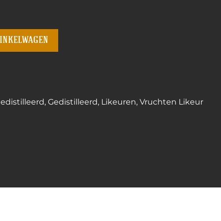
winkelwagen
distilleerd
,
Gedistilleerd
,
Likeuren
,
Vruchten Likeur