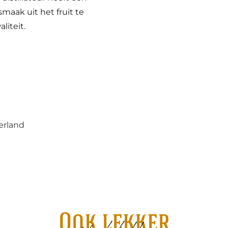
maak uit het fruit te
liteit.
erland
Ook lekker