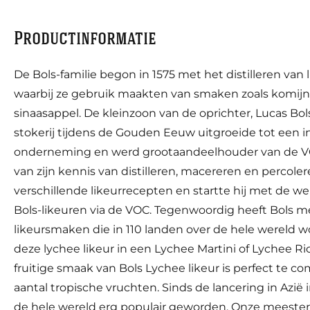
Productinformatie
De Bols-familie begon in 1575 met het distilleren van
waarbij ze gebruik maakten van smaken zoals komij
sinaasappel. De kleinzoon van de oprichter, Lucas Bol
stokerij tijdens de Gouden Eeuw uitgroeide tot een i
onderneming en werd grootaandeelhouder van de VO
van zijn kennis van distilleren, macereren en percole
verschillende likeurrecepten en startte hij met de we
Bols-likeuren via de VOC. Tegenwoordig heeft Bols m
likeursmaken die in 110 landen over de hele wereld 
deze lychee likeur in een Lychee Martini of Lychee 
fruitige smaak van Bols Lychee likeur is perfect te 
aantal tropische vruchten. Sinds de lancering in Azië 
de hele wereld erg populair geworden. Onze meester d