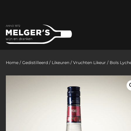
Home
/
Gedistilleerd
/
Likeuren
/
Vruchten Likeur
/ Bols Lych