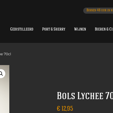
Binnen 48 uur in h
Gedistilleerd
Port & Sherry
Wijnen
Bieren & C
ee 70cl
Bols Lychee 7
€
12,95