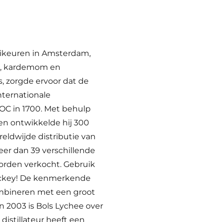
 likeuren in Amsterdam,
n, kardemom en
s, zorgde ervoor dat de
nternationale
C in 1700. Met behulp
ren ontwikkelde hij 300
reldwijde distributie van
eer dan 39 verschillende
worden verkocht. Gebruik
Rickey! De kenmerkende
combineren met een groot
in 2003 is Bols Lychee over
istillateur heeft een