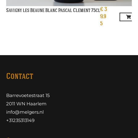
€
3
Savigny les Beaune Blanc Pascal Clement 75cl
9,9
5
Contact
Barrevoetestraat 15
2011 WN Haarlem
info@melgers.nl
+31235313149