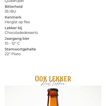
Quadrupel
Bitterheid
35 IBU
Kenmerk
Hergist op fles
Lekker bij
Chocoladedesserts
Jaargang bier
10 - 12° C
Stamwortgehalte
22° Plato
Ook lekker
Heel lekker
Sc