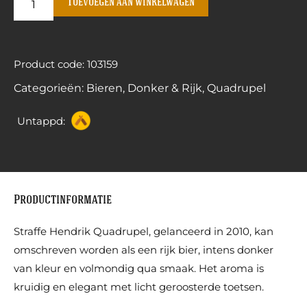
Toevoegen aan winkelwagen
Product code: 103159
Categorieën:
Bieren
,
Donker & Rijk
,
Quadrupel
Untappd:
Productinformatie
Straffe Hendrik Quadrupel, gelanceerd in 2010, kan
omschreven worden als een rijk bier, intens donker
van kleur en volmondig qua smaak. Het aroma is
kruidig en elegant met licht geroosterde toetsen.