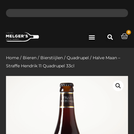
ma - do voor 12 uur besteld, de volgende dag in huis​
lat
0
Port & Sherry
Bieren & Ciders
Home
/
Bieren
/
Bierstiijlen
/
Quadrupel
/ Halve Maan –
Straffe Hendrik 11 Quadrupel 33cl