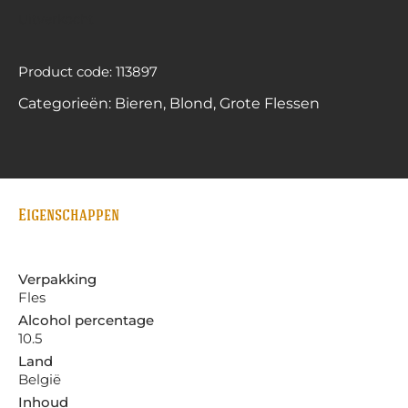
Uitverkocht
Product code: 113897
Categorieën:
Bieren
,
Blond
,
Grote Flessen
Eigenschappen
Verpakking
Fles
Alcohol percentage
10.5
Land
België
Inhoud