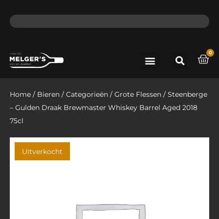
ma - do voor 12 uur besteld, de volgende dag in huis​
lat
0
Port & Sherry
Bieren & Ciders
Home
/
Bieren
/
Categorieën
/
Grote Flessen
/ Steenberge
– Gulden Draak Brewmaster Whiskey Barrel Aged 2018
75cl
Uitverkocht