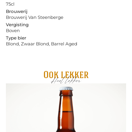
75cl
Brouwerij
Brouwerij Van Steenberge
Vergisting
Boven
Type bier
Blond, Zwaar Blond, Barrel Aged
Ook lekker
Heel lekker
Wy