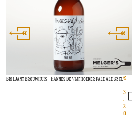
€
Briljant Brouwhuis – Hannes De Vijfhoeker Pale Ale 33cl
3
,
2
0