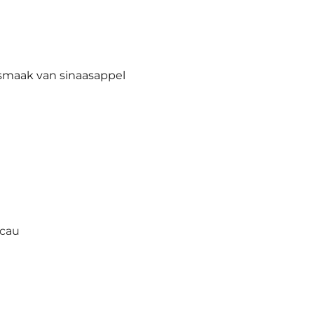
 smaak van sinaasappel
acau