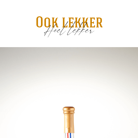
Ook lekker
Heel lekker