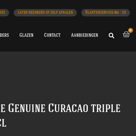
uis
laten bezorgen of zelf afhalen
Klantenservice ma - zo
0
iders
Glazen
Contact
Aanbiedingen
he Genuine Curacao triple
cl