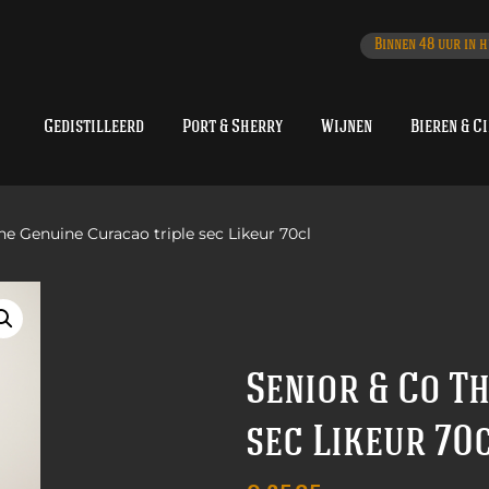
Binnen 48 uur in h
Gedistilleerd
Port & Sherry
Wijnen
Bieren & C
he Genuine Curacao triple sec Likeur 70cl
Senior & Co T
sec Likeur 70