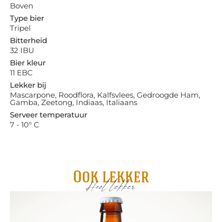
Boven
Type bier
Tripel
Bitterheid
32 IBU
Bier kleur
11 EBC
Lekker bij
Mascarpone, Roodflora, Kalfsvlees, Gedroogde Ham,
Gamba, Zeetong, Indiaas, Italiaans
Serveer temperatuur
7 - 10° C
Ook lekker
Heel lekker
Gru