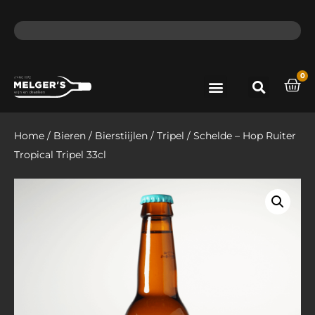
ma - do voor 12 uur besteld, de volgende dag in huis​
lat
0
Port & Sherry
Bieren & Ciders
Home
/
Bieren
/
Bierstiijlen
/
Tripel
/ Schelde – Hop Ruiter
Tropical Tripel 33cl