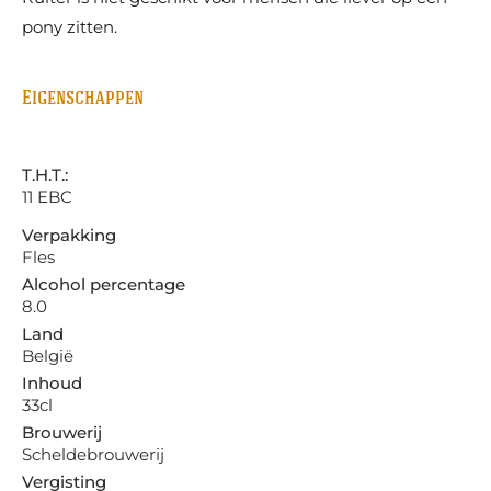
pony zitten.
Eigenschappen
T.H.T.:
11 EBC
Verpakking
Fles
Alcohol percentage
8.0
Land
België
Inhoud
33cl
Brouwerij
Scheldebrouwerij
Vergisting