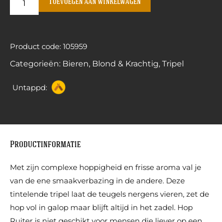
Toevoegen aan winkelwagen
Product code: 105959
Categorieën:
Bieren
,
Blond & Krachtig
,
Tripel
Untappd:
Productinformatie
Met zijn complexe hoppigheid en frisse aroma val je
van de ene smaakverbazing in de andere. Deze
tintelende tripel laat de teugels nergens vieren, zet de
hop vol in galop maar blijft altijd in het zadel. Hop
Ruiter is niet geschikt voor mensen die liever op een