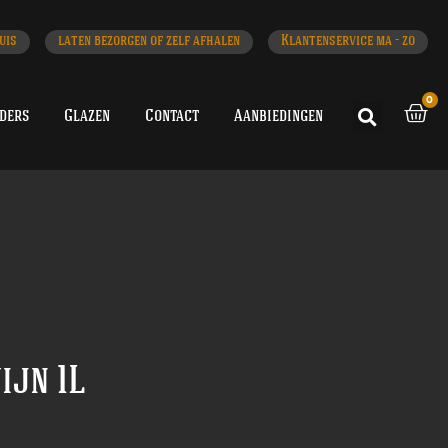
uis
laten bezorgen of zelf afhalen
Klantenservice ma - zo
0
iders
Glazen
Contact
Aanbiedingen
jn 1L