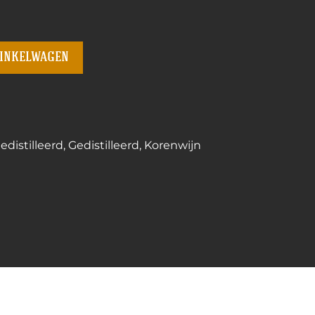
winkelwagen
distilleerd
,
Gedistilleerd
,
Korenwijn