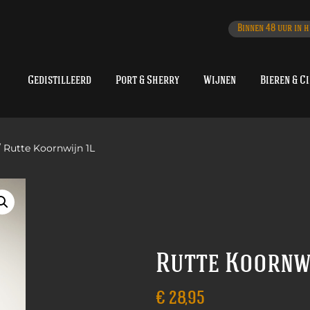
Binnen 48 uur in h
Gedistilleerd
Port & Sherry
Wijnen
Bieren & C
 Rutte Koornwijn 1L
Rutte Koornwi
€
28,95