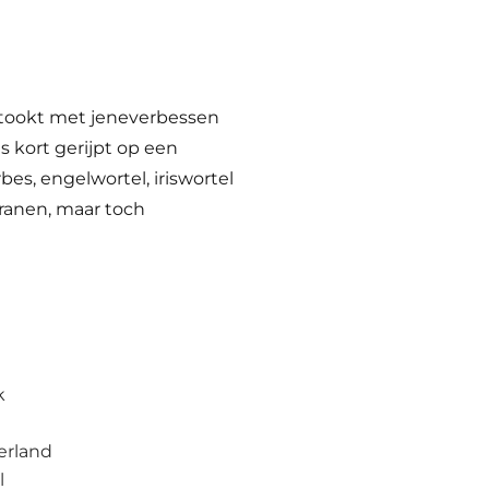
estookt met jeneverbessen
s kort gerijpt op een
es, engelwortel, iriswortel
granen, maar toch
k
erland
l