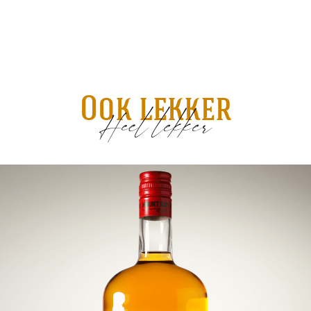
Ook lekker
Heel lekker