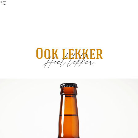
 °C
Ook lekker
Heel lekker