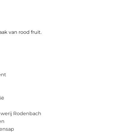
aak van rood fruit.
ent
ië
werij Rodenbach
en
sensap