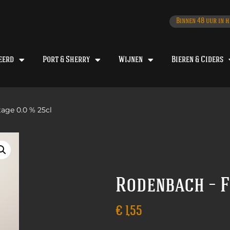
Binnen 48 uur in h
eerd
Port & Sherry
Wijnen
Bieren & Ciders
age 0.0 % 25cl
Rodenbach – F
€
1,55