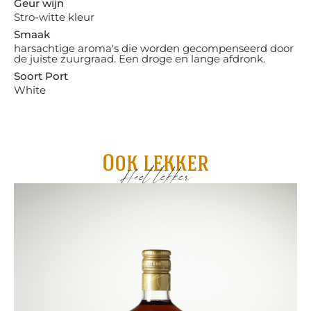
Geur wijn
Stro-witte kleur
Smaak
harsachtige aroma's die worden gecompenseerd door
de juiste zuurgraad. Een droge en lange afdronk.
Soort Port
White
Ook lekker
Heel lekker
Pa