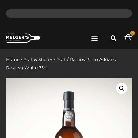
ma - do voor 12 uur besteld, de volgende dag in huis​
lat
0
Port & Sherry
Bieren & Ciders
Home
/
Port & Sherry
/
Port
/ Ramos Pinto Adriano
Reserva White 75cl