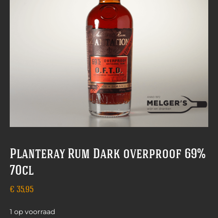
Planteray Rum Dark overproof 69%
70cl
€
35,95
1 op voorraad