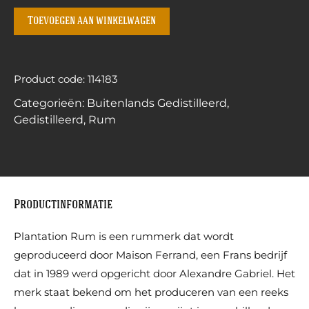
Toevoegen aan winkelwagen
Product code: 114183
Categorieën:
Buitenlands Gedistilleerd
,
Gedistilleerd
,
Rum
Productinformatie
Plantation Rum is een rummerk dat wordt
geproduceerd door Maison Ferrand, een Frans bedrijf
dat in 1989 werd opgericht door Alexandre Gabriel. Het
merk staat bekend om het produceren van een reeks