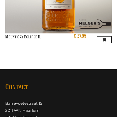
€
27,95
Mount Gay Eclipse 1L
Contact
Barrevoetestraat 15
2011 WN Haarlem