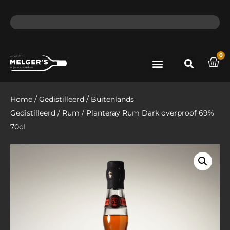
ma - do voor 12 uur besteld, de volgende dag in huis​
lat
0
Port & Sherry
Bieren & Ciders
Home
/
Gedistilleerd
/
Buitenlands
Gedistilleerd
/
Rum
/ Planteray Rum Dark overproof 69%
70cl