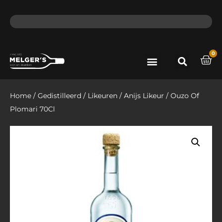
ma - do voor 12 uur besteld, de volgende dag in huis​
lat
0
Port & Sherry
Bieren & Ciders
Home
/
Gedistilleerd
/
Likeuren
/
Anijs Likeur
/ Ouzo Of
Plomari 70Cl