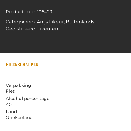
Product code: 106423
Categorieën:
Anijs Likeur
,
Buitenlands
Gedistilleerd
,
Likeuren
Eigenschappen
Verpakking
Fles
Alcohol percentage
40
Land
Griekenland