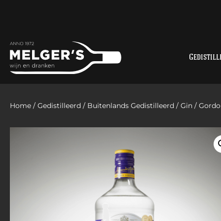
Gedistill
Home
/
Gedistilleerd
/
Buitenlands Gedistilleerd
/
Gin
/ Gordon