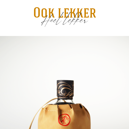
Ook lekker
Heel lekker