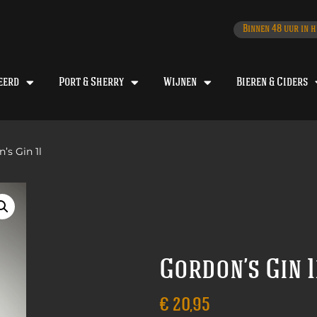
Binnen 48 uur in h
eerd
Port & Sherry
Wijnen
Bieren & Ciders
’s Gin 1l
Gordon’s Gin 1
€
20,95