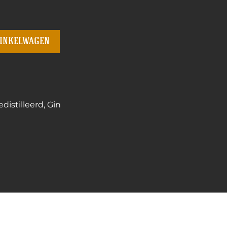
winkelwagen
distilleerd
,
Gin