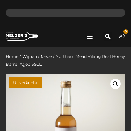
ma - do voor 12 uur besteld, de volgende dag in huis​
lat
0
Port & Sherry
Bieren & Ciders
Home
/
Wijnen
/
Mede
/ Northern Mead Viking Real Honey
Barrel Aged 35CL
Uitverkocht