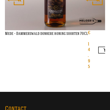
€
Mede – Dammerswald donkere honing soorten 70CL
1
4
,
9
5
Contact