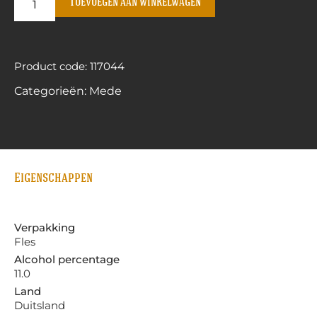
Toevoegen aan winkelwagen
Product code: 117044
Categorieën:
Mede
Eigenschappen
Verpakking
Fles
Alcohol percentage
11.0
Land
Duitsland