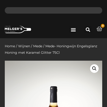
ma - do voor 12 uur besteld, de volgende dag in huis​
lat
0
Port & Sherry
Bieren & Ciders
Home
/
Wijnen
/
Mede
/ Mede- Honingwijn Engelsglanz
Honing met Karamel Glitter 75Cl