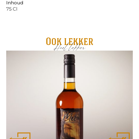
Inhoud
75 Cl
Ook lekker
Heel lekker
Me