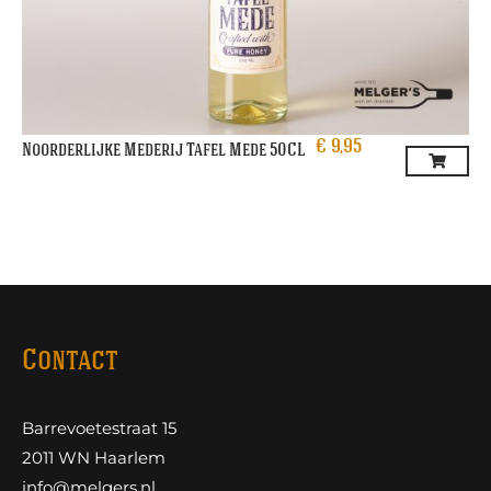
€
9,95
Noorderlijke Mederij Tafel Mede 50CL
Contact
Barrevoetestraat 15
2011 WN Haarlem
info@melgers.nl