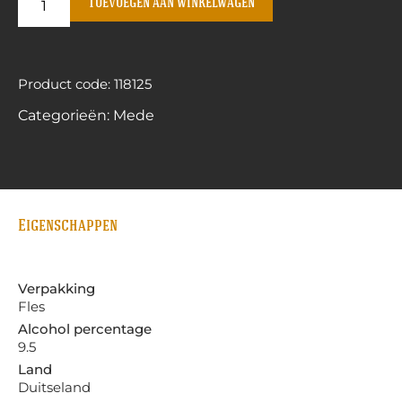
Toevoegen aan winkelwagen
Product code: 118125
Categorieën:
Mede
Eigenschappen
Verpakking
Fles
Alcohol percentage
9.5
Land
Duitseland