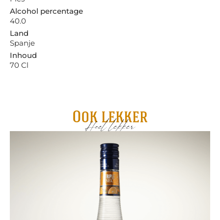
Alcohol percentage
40.0
Land
Spanje
Inhoud
70 Cl
Ook lekker
Heel lekker
Bo