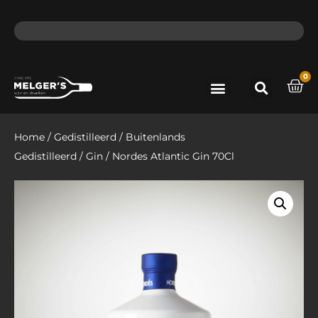
ma - do voor 12 uur besteld, de volgende dag in huis​
lat
0
Port & Sherry
Bieren & Ciders
Home
/
Gedistilleerd
/
Buitenlands
Gedistilleerd
/
Gin
/ Nordes Atlantic Gin 70Cl