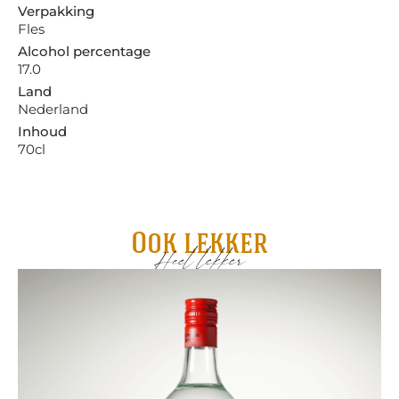
Verpakking
Fles
Alcohol percentage
17.0
Land
Nederland
Inhoud
70cl
Ook lekker
Heel lekker
Pa