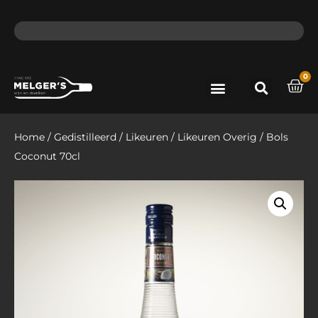
ma - do voor 12 uur besteld, de volgende dag in huis​
lat
0
Port & Sherry
Bieren & Ciders
Home
/
Gedistilleerd
/
Likeuren
/
Likeuren Overig
/ Bols
Coconut 70cl