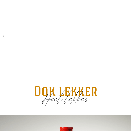
lie
Ook lekker
Heel lekker