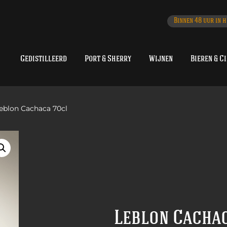
Binnen 48 uur in h
Gedistilleerd
Port & Sherry
Wijnen
Bieren & C
eblon Cachaca 70cl
Leblon Cacha